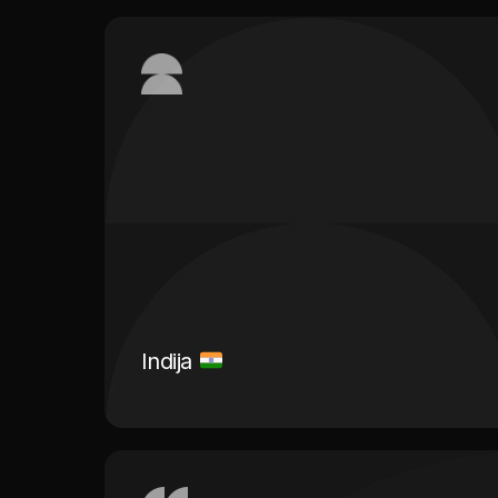
Indija
Radna snaga iz Indije poznata je po svojoj
marljivosti, stručnosti i visokom nivou
profesionalizma. Indijski radnici donose sa
sobom brojne prednosti koje ih čine izuzetno
poželjnim izborom za poslodavce širom
svijeta. Radna snaga iz Indije je poznata po
svojoj fleksibilnosti i sposobnosti da se brzo
prilagodi novim radnim okruženjima i
kulturama.
Indija
Saznaj više