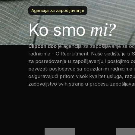
Agencija za zapošljavanje
mi?
Ko smo
Clipcon doo
je agencija za zapošljavanje sa od
radnicima – C Recruitment. Naše sjedište je u S
za posredovanje u zapošljavanju i postojimo od 
povezati poslodavce sa pouzdanim radnicima i
osiguravajući pritom visok kvalitet usluga, raz
zadovoljstvo svih strana u procesu zapošljavan