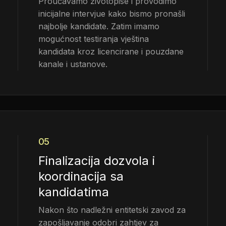
Proučavamo životopise i provodimo
inicijalne intervjue kako bismo pronašli
najbolje kandidate. Zatim imamo
mogućnost testiranja vještina
kandidata kroz licencirane i pouzdane
kanale i ustanove.
05
Finalizacija dozvola i
koordinacija sa
kandidatima
Nakon što nadležni entitetski zavod za
zapošljavanje odobri zahtjev za