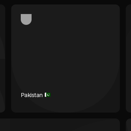
Pakistan
Radna snaga iz Pakistana je poznata po
svojoj marljivosti, stručnosti i pouzdanosti.
Pakistanski radnici donose sa sobom bogato
iskustvo i vještine u različitim industrijama, što
ih čini izuzetno vrijednim za poslodavce u
Bosni i Hercegovini. Pakistanski radnici su
visoko cijenjeni u građevinskoj industriji zbog
svojih vještina u zidarstvu, tesarstvu, armiranju
betona i drugim građevinskim radovima.
Pakistan
Saznaj više