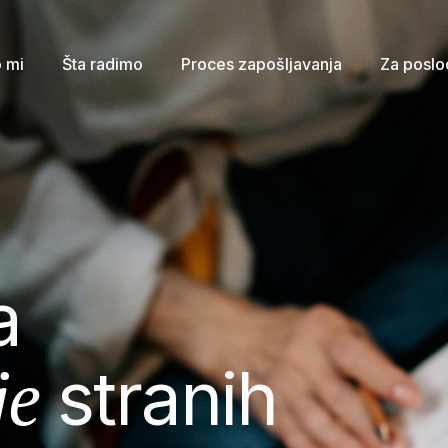
 mi
Šta radimo
Proces zapošljavanja
Za posl
a
je
stranih