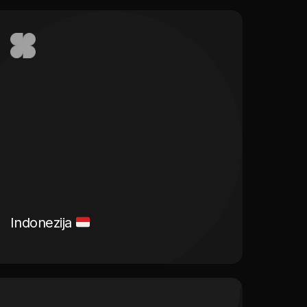
Indonezija
Radna snaga iz Indonezije poznata je po
svojoj predanosti, radnoj etici i prilagodljivosti.
Indonezijski radnici su poznati po svojoj
gostoljubivosti i ljubaznosti, što ih čini izvrsnim
izborom za rad u ugostiteljskom i turističkom
sektoru. Njihove vještine u pružanju usluga i
briga o gostima doprinose visokom nivou
zadovoljstva klijenata.
Indonezija
Saznaj više