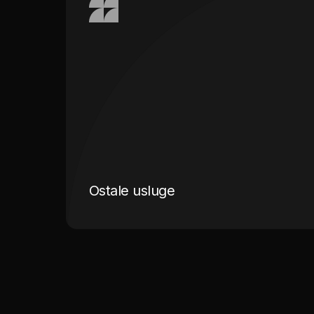
Ostale usluge
Osim izdavanja radnih dozvola, C Recruitment pr
pripremu i podnošenje svih potrebnih dokumenat
organizira i koordinira smještaj i transport za r
u Bosni i Hercegovini. Pružamo i orijentacione 
brže prilagode novom radnom okruženju i kulturi
poslodavcima i radnicima kako bismo osigurali us
Ostale usluge
Saznaj više